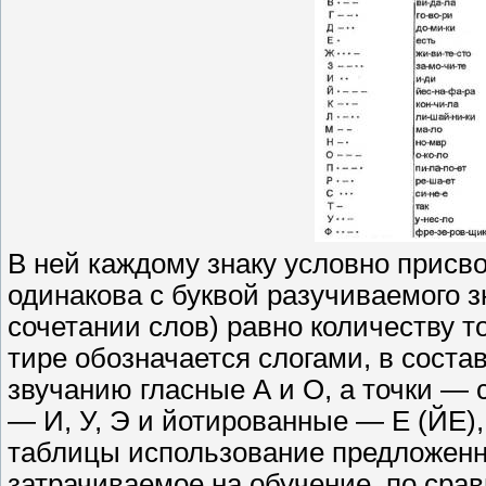
В ней каждому знаку условно присво
одинакова с буквой разучиваемого зн
сочетании слов) равно количеству т
тире обозначается слогами, в соста
звучанию гласные А и О, а точки —
— И, У, Э и йотированные — Е (ЙЕ),
таблицы использование предложенн
затрачиваемое на обучение, по сра